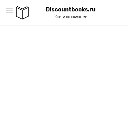
Перейти
к
Discountbooks.ru
содержанию
Книги со скидками