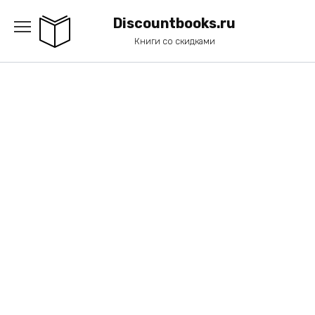
Перейти
к
Discountbooks.ru
содержанию
Книги со скидками