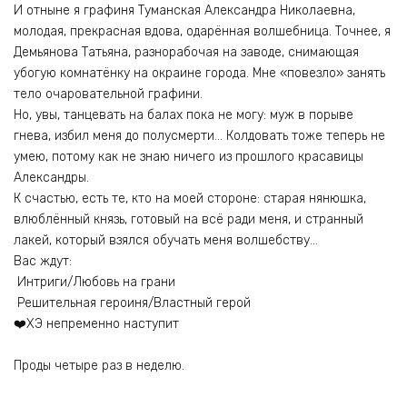
И отныне я графиня Туманская Александра Николаевна,
молодая, прекрасная вдова, одарённая волшебница. Точнее, я
Демьянова Татьяна, разнорабочая на заводе, снимающая
убогую комнатёнку на окраине города. Мне «повезло» занять
тело очаровательной графини.
Но, увы, танцевать на балах пока не могу: муж в порыве
гнева, избил меня до полусмерти… Колдовать тоже теперь не
умею, потому как не знаю ничего из прошлого красавицы
Александры.
К счастью, есть те, кто на моей стороне: старая нянюшка,
влюблённый князь, готовый на всё ради меня, и странный
лакей, который взялся обучать меня волшебству…
Вас ждут:
Интриги/Любовь на грани
Решительная героиня/Властный герой
‍❤️‍ХЭ непременно наступит
Проды четыре раз в неделю.