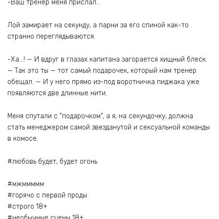
-Ваш тренер меня прислал…
Лой замирает на секунду, а парни за его спиной как-то
странно переглядываются.
-Ха…! — И вдруг в глазах капитана загорается хищный блеск.
— Так это ты — тот самый подарочек, который нам тренер
обещал. — И у него прямо из-под воротничка пиджака уже
появляются две длинные нити.
Меня спутали с "подарочком", а я, на секундочку, должна
стать менеджером самой звезданутой и сексуальной команды
в комосе.
#любовь будет, будет огонь
#мжммммм
#горячо с первой проды
#строго 18+
#необычные сцены 18+