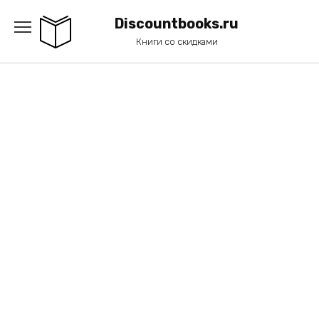
Перейти
к
Discountbooks.ru
содержанию
Книги со скидками