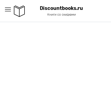
Перейти
к
Discountbooks.ru
содержанию
Книги со скидками