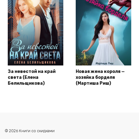
За невестой на край
Новая жена короля —
света (Елена
хозяйка борделя
Белильщикова)
(Мартиша Риш)
© 2026 Книги со скидками