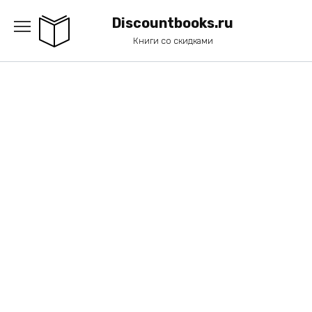
Перейти
к
Discountbooks.ru
содержанию
Книги со скидками