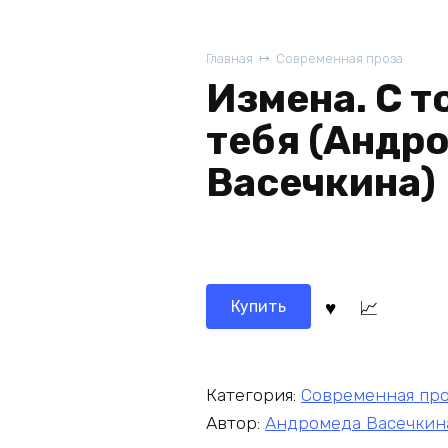
Главная
Современная проза
Измена. С т
тебя (Андр
Васечкина)
Купить
Категория:
Современная пр
Автор:
Андромеда Васечкин