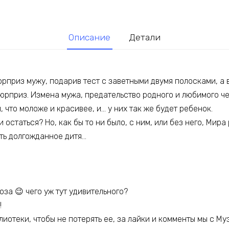
Описание
Детали
рприз мужу, подарив тест с заветными двумя полосками, а в
юрприз. Измена мужа, предательство родного и любимого че
, что моложе и красивее, и… у них так же будет ребенок.
и остаться? Но, как бы то ни было, с ним, или без него, Мир
ить долгожданное дитя…
за 😉 чего уж тут удивительного?
!
лиотеки, чтобы не потерять ее, за лайки и комменты мы с М