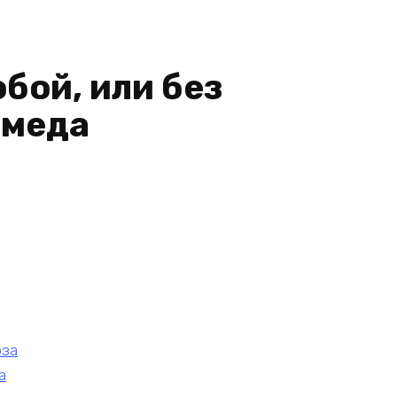
обой, или без
омеда
оза
а