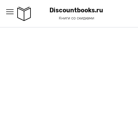
Перейти
к
Discountbooks.ru
содержанию
Книги со скидками