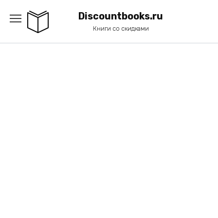
Перейти
к
Discountbooks.ru
содержанию
Книги со скидками