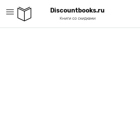
Перейти
к
Discountbooks.ru
содержанию
Книги со скидками