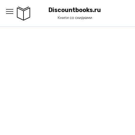
Перейти
к
Discountbooks.ru
содержанию
Книги со скидками