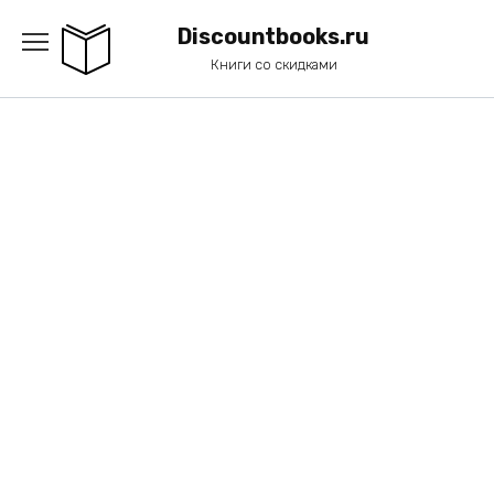
Перейти
к
Discountbooks.ru
содержанию
Книги со скидками