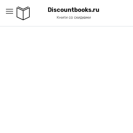
Перейти
к
Discountbooks.ru
содержанию
Книги со скидками