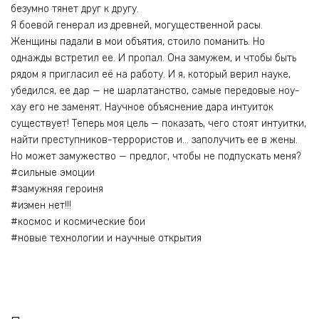
безумно тянет друг к другу.
Я боевой генерал из древней, могущественной расы.
Женщины падали в мои объятия, стоило поманить. Но
однажды встретил ее. И пропал. Она замужем, и чтобы быть
рядом я пригласил её на работу. И я, который верил науке,
убедился, ее дар — не шарлатанство, самые передовые ноу-
хау его не заменят. Научное объяснение дара интуиток
существует! Теперь моя цель — показать, чего стоят интуитки,
найти преступников-террористов и… заполучить ее в жены.
Но может замужество — предлог, чтобы не подпускать меня?
#сильные эмоции
#замужняя героиня
#измен нет!!!
#космос и космические бои
#новые технологии и научные открытия