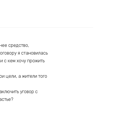
йнее средство,
оговору я становилась
и с кем хочу прожить
ои цели, а жители того
аключить уговор с
астье?