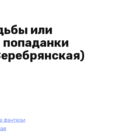
дьбы или
я попаданки
Серебрянская)
е фэнтези
кая