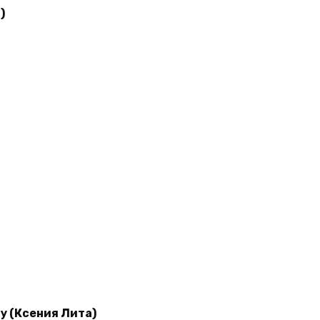
)
у (Ксения Лита)