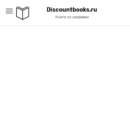
Перейти
к
Discountbooks.ru
содержанию
Книги со скидками