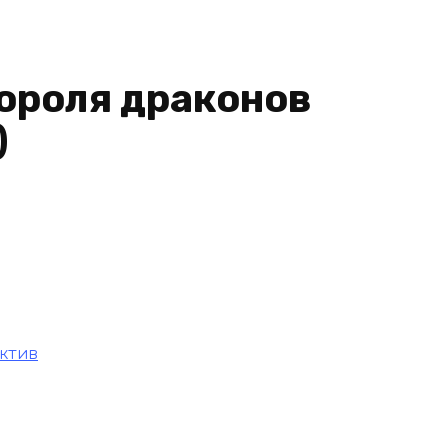
короля драконов
)
ктив