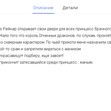
Описание
Детали
о Рейнар открывает свои двери для всех принцесс брачного
Мало того что король Огненных драконов, по слухам, проклят
о скверным характером. По чьей прихоти меня назначили св
ой-то срам и запретили видеться с женихом.
 «красавицу» подберу, еще завоет!
е прикончит затесавшийся среди принцесс… маньяк.