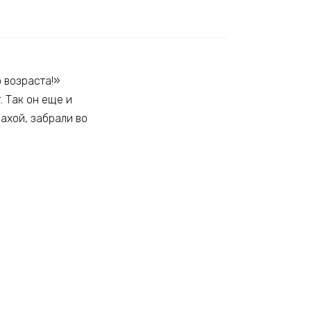
 возраста!»
. Так он еще и
ахой, забрали во