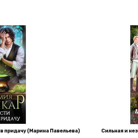
в придачу (Марина Павельева)
Сильная и не