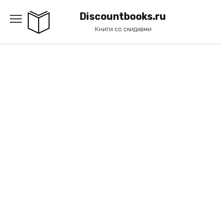
Перейти
к
Discountbooks.ru
содержанию
Книги со скидками