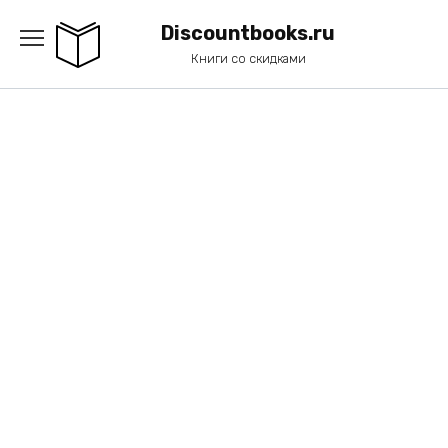
Перейти
к
Discountbooks.ru
содержанию
Книги со скидками