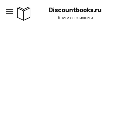
Перейти
к
Discountbooks.ru
содержанию
Книги со скидками