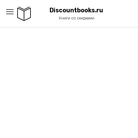
Перейти
к
Discountbooks.ru
содержанию
Книги со скидками