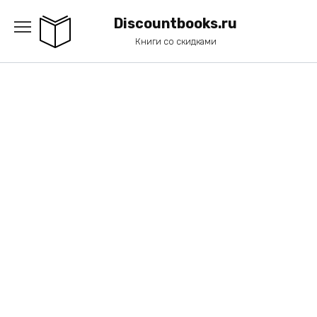
Перейти
к
Discountbooks.ru
содержанию
Книги со скидками