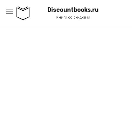
Перейти
к
Discountbooks.ru
содержанию
Книги со скидками