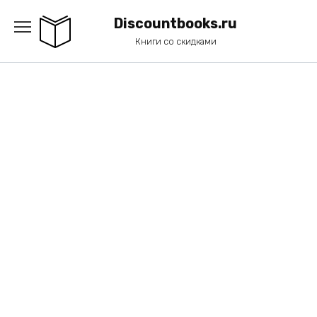
Перейти
к
Discountbooks.ru
содержанию
Книги со скидками