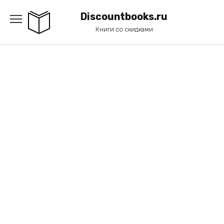
Перейти
к
Discountbooks.ru
содержанию
Книги со скидками