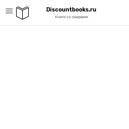
Перейти
к
Discountbooks.ru
содержанию
Книги со скидками