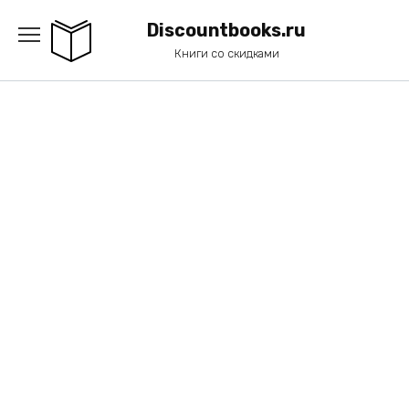
Перейти
к
Discountbooks.ru
содержанию
Книги со скидками