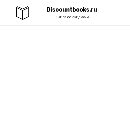
Перейти
к
Discountbooks.ru
содержанию
Книги со скидками