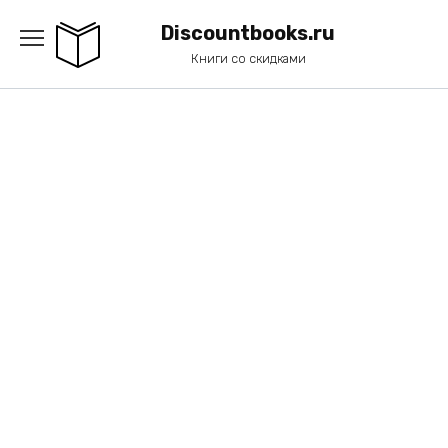
Перейти
к
Discountbooks.ru
содержанию
Книги со скидками