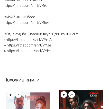
꧖Мама на фоне измены
https://litnet.com/shrt/VMrC
꧖Мой бывший босс
https://litnet.com/shrt/VMhw
꧖Одна судьба. Опасный вкус. Один континент
༝ https://litnet.com/shrt/VMmA
༞ https://litnet.com/shrt/VM3e
࿏ https://litnet.com/shrt/VMhY
Похожие книги