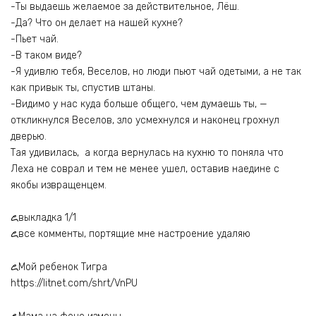
-Ты выдаешь желаемое за действительное, Лёш.
-Да? Что он делает на нашей кухне?
-Пьет чай.
-В таком виде?
-Я удивлю тебя, Веселов, но люди пьют чай одетыми, а не так
как привык ты, спустив штаны.
-Видимо у нас куда больше общего, чем думаешь ты, —
откликнулся Веселов, зло усмехнулся и наконец грохнул
дверью.
Тая удивилась, а когда вернулась на кухню то поняла что
Леха не соврал и тем не менее ушел, оставив наедине с
якобы извращенцем.
꧖выкладка 1/1
꧖все комменты, портящие мне настроение удаляю
꧖Мой ребенок Тигра
https://litnet.com/shrt/VnPU