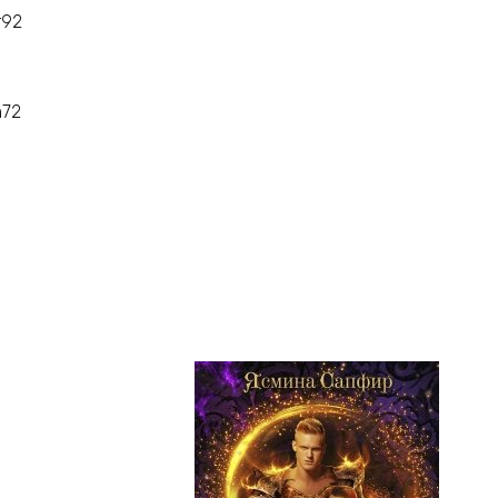
r92
n72