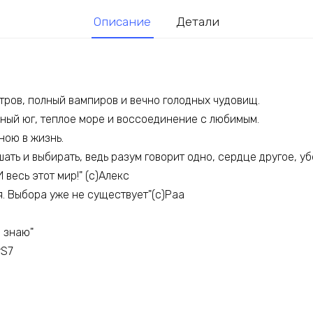
Описание
Детали
тров, полный вампиров и вечно голодных чудовищ.
ный юг, теплое море и воссоединение с любимым.
ною в жизнь.
шать и выбирать, ведь разум говорит одно, сердце другое, у
И весь этот мир!" (с)Алекс
. Выбора уже не существует"(с)Раa
я знаю"
rS7