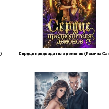
)
Сердце предводителя демонов (Ясмина Са