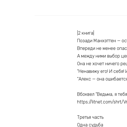
|2 книга|
Позади Манхэттен — ос
Впереди не менее опас
А между ними выбор це
Она не хочет ничего ре
"Ненавижу его! И себя! 
"Алекс — она ошибается
Вбоквел "Ведьма, я теб
https://litnet.com/shrt/V
Третья часть
Одна судьба