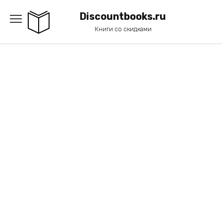
Перейти
к
Discountbooks.ru
содержанию
Книги со скидками