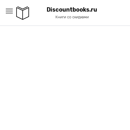
Перейти
к
Discountbooks.ru
содержанию
Книги со скидками