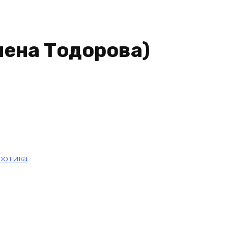
лена Тодорова)
ротика