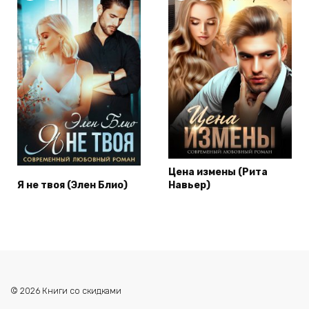
Цена измены (Рита
Я не твоя (Элен Блио)
Навьер)
© 2026 Книги со скидками