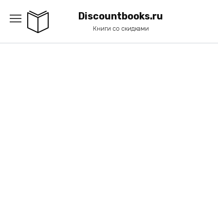
Перейти
к
Discountbooks.ru
содержанию
Книги со скидками