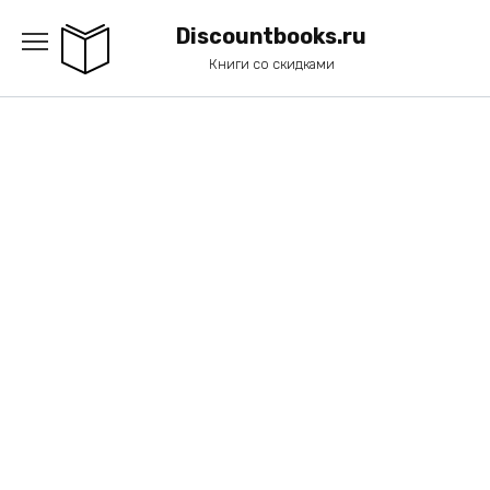
Перейти
к
Discountbooks.ru
содержанию
Книги со скидками