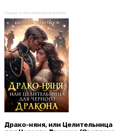
Главная
Приключенческое фэнтези
Драко-няня, или Целительница