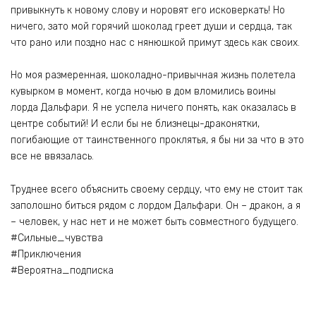
привыкнуть к новому слову и норовят его исковеркать! Но
ничего, зато мой горячий шоколад греет души и сердца, так
что рано или поздно нас с нянюшкой примут здесь как своих.
Но моя размеренная, шоколадно-привычная жизнь полетела
кувырком в момент, когда ночью в дом вломились воины
лорда Дальфари. Я не успела ничего понять, как оказалась в
центре событий! И если бы не близнецы-драконятки,
погибающие от таинственного проклятья, я бы ни за что в это
все не ввязалась.
Труднее всего объяснить своему сердцу, что ему не стоит так
заполошно биться рядом с лордом Дальфари. Он – дракон, а я
– человек, у нас нет и не может быть совместного будущего.
#Сильные_чувства
#Приключения
#Вероятна_подписка