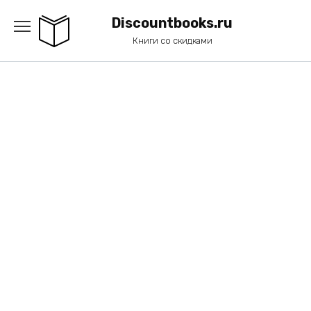
Перейти
к
Discountbooks.ru
содержанию
Книги со скидками