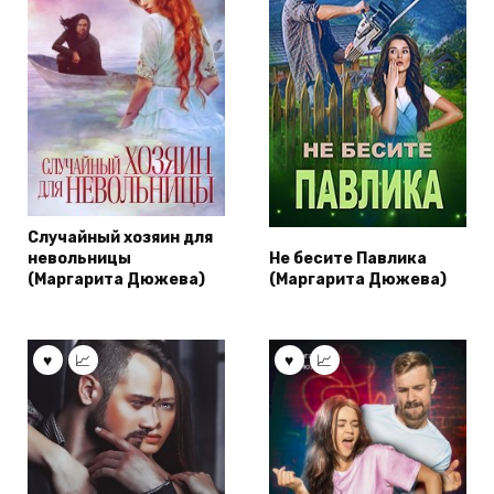
Случайный хозяин для
невольницы
Не бесите Павлика
(Маргарита Дюжева)
(Маргарита Дюжева)