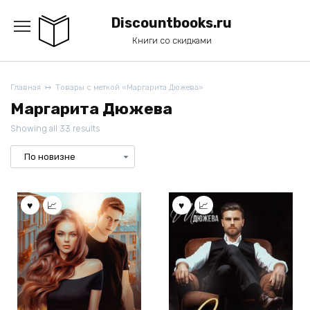
Перейти
к
Discountbooks.ru
содержанию
Книги со скидками
Главная
Товары с меткой «Маргарита Дюжева»
Маргарита Дюжева
Showing all 33 results