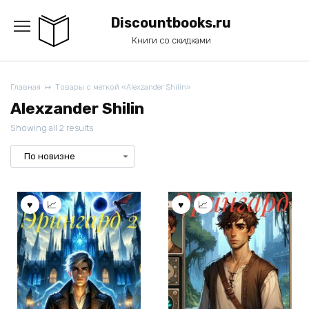
Перейти
к
Discountbooks.ru
содержанию
Книги со скидками
Главная
Товары с меткой «Alexzander Shilin»
Alexzander Shilin
Showing all 2 results