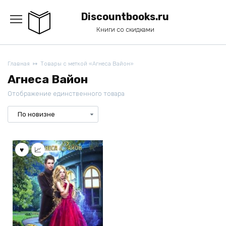
Перейти
к
Discountbooks.ru
содержанию
Книги со скидками
Главная
Товары с меткой «Агнеса Вайон»
Агнеса Вайон
Отображение единственного товара