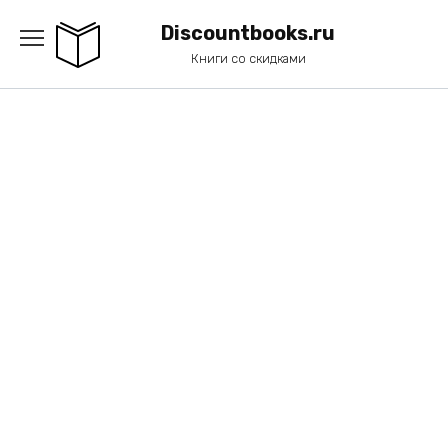
Перейти
к
Discountbooks.ru
содержанию
Книги со скидками