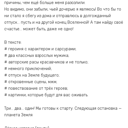
причины, чем ещё больше меня разозлили.
Но видимо, они забыли, чьей дочерью я являюсь! Во что бы то
ни стало я сбегу из дома и отправлюсь в долгожданный
отпуск… пусть и на другой конец Вселенной! А там найду своё
счастье… может быть, даже не одно!
В тексте:
# героиня с характером и сарсурами;
# два классных взрослых мужика;
# авторские расы красавчиков и не только;
# немного приключений;
# отпуск на Земле будущего;
# откровенные сцены, мжм;
# повествование от трёх героев;
# картинки, которые будут для вас оживать.
Три… два… один! Мы готовы к старту. Следующая остановка —
планета Земля