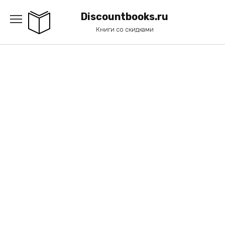
Перейти
к
Discountbooks.ru
содержанию
Книги со скидками