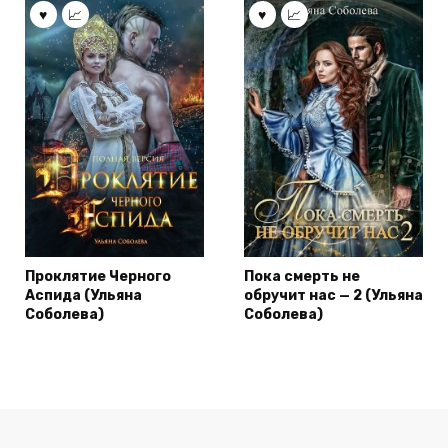
Проклятие Черного
Пока смерть не
Аспида (Ульяна
обручит нас — 2 (Ульяна
Соболева)
Соболева)