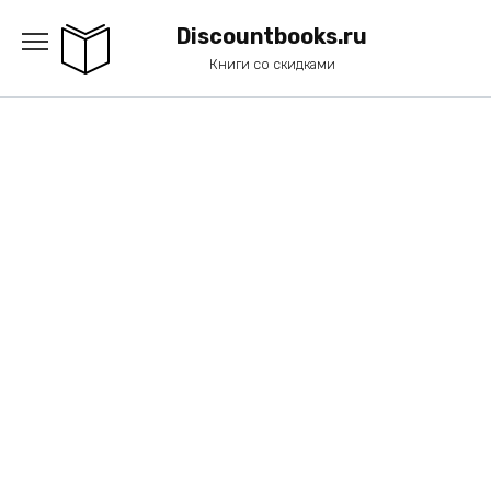
Перейти
к
Discountbooks.ru
содержанию
Книги со скидками