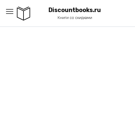
Перейти
к
Discountbooks.ru
содержанию
Книги со скидками