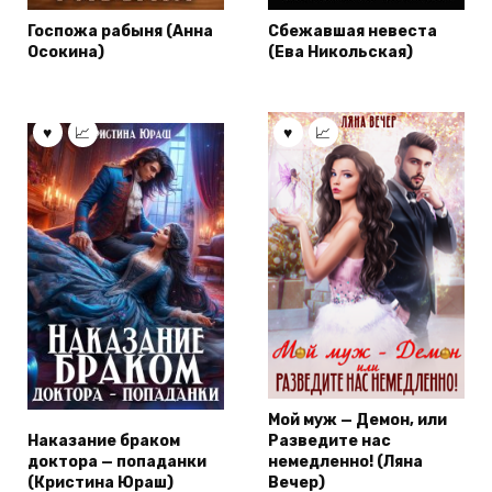
Госпожа рабыня (Анна
Сбежавшая невеста
Осокина)
(Ева Никольская)
Мой муж — Демон, или
Наказание браком
Разведите нас
доктора — попаданки
немедленно! (Ляна
(Кристина Юраш)
Вечер)