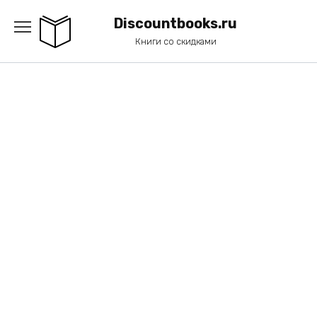
Перейти
к
Discountbooks.ru
содержанию
Книги со скидками