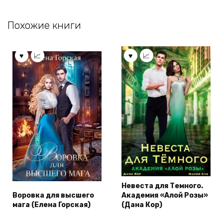
Похожие книги
Невеста для Темного.
Воровка для высшего
Академия «Алой Розы»
мага (Елена Горская)
(Дана Кор)