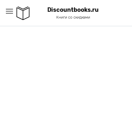
Перейти
к
Discountbooks.ru
содержанию
Книги со скидками