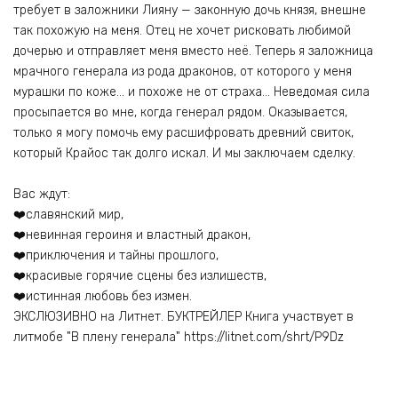
требует в заложники Лияну — законную дочь князя, внешне
так похожую на меня. Отец не хочет рисковать любимой
дочерью и отправляет меня вместо неё. Теперь я заложница
мрачного генерала из рода драконов, от которого у меня
мурашки по коже… и похоже не от страха… Неведомая сила
просыпается во мне, когда генерал рядом. Оказывается,
только я могу помочь ему расшифровать древний свиток,
который Крайос так долго искал. И мы заключаем сделку.
Вас ждут:
‍❤️‍славянский мир,
‍❤️‍невинная героиня и властный дракон,
‍❤️‍приключения и тайны прошлого,
‍❤️‍красивые горячие сцены без излишеств,
‍❤️‍истинная любовь без измен.
ЭКСЛЮЗИВНО на Литнет. БУКТРЕЙЛЕР Книга участвует в
литмобе "В плену генерала" https://litnet.com/shrt/P9Dz