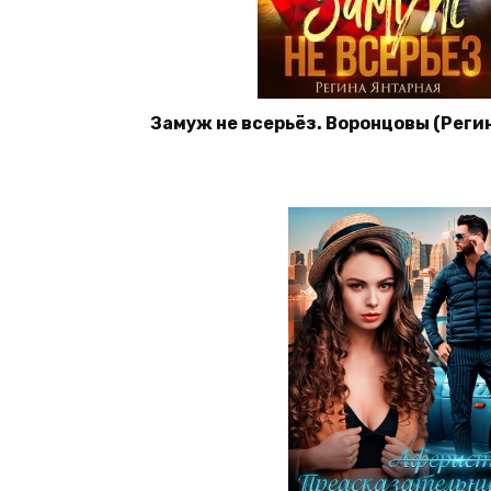
Замуж не всерьёз. Воронцовы (Реги