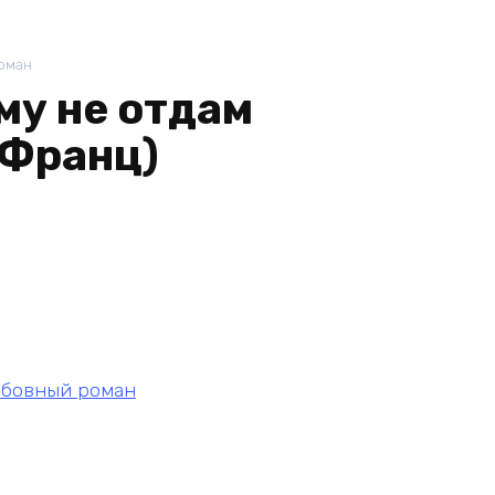
оман
му не отдам
 Франц)
бовный роман