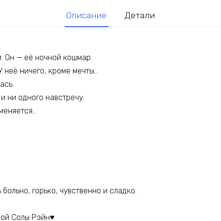
Описание
Детали
. Он — её ночной кошмар.
 У неё ничего, кроме мечты…
ась.
 и ни одного навстречу.
 меняется…
больно, горько, чувственно и сладко.
ной Солы Рэйн♥