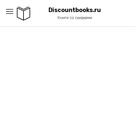
Перейти
к
Discountbooks.ru
содержанию
Книги со скидками