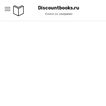
Перейти
к
Discountbooks.ru
содержанию
Книги со скидками