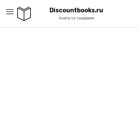
Перейти
к
Discountbooks.ru
содержанию
Книги со скидками