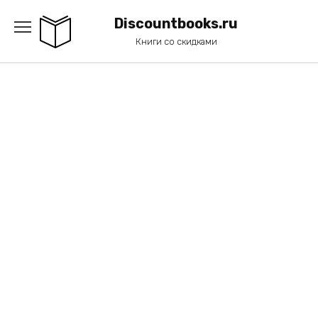
Перейти
к
Discountbooks.ru
содержанию
Книги со скидками