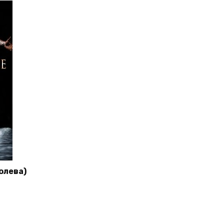
олева)