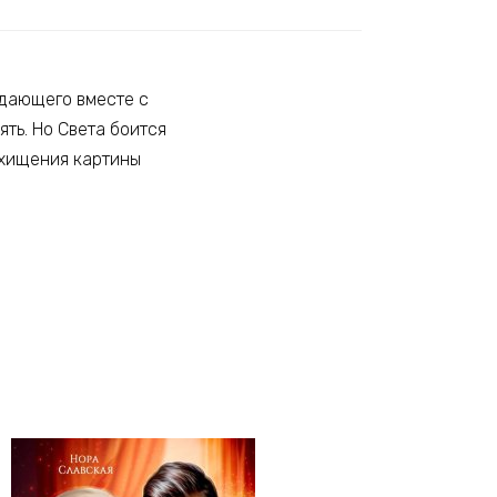
ждающего вместе с
ть. Но Света боится
охищения картины