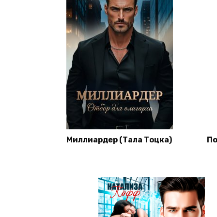
Миллиардер (Тала Тоцка)
По